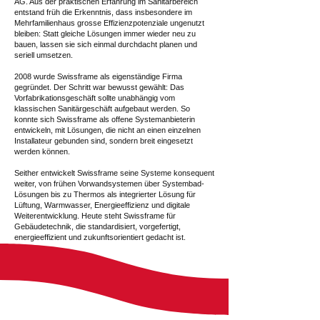
AG. Aus der praktischen Erfahrung im Sanitärbereich
entstand früh die Erkenntnis, dass insbesondere im
Mehrfamilienhaus grosse Effizienzpotenziale ungenutzt
bleiben: Statt gleiche Lösungen immer wieder neu zu
bauen, lassen sie sich einmal durchdacht planen und
seriell umsetzen.
2008 wurde Swissframe als eigenständige Firma
gegründet. Der Schritt war bewusst gewählt: Das
Vorfabrikationsgeschäft sollte unabhängig vom
klassischen Sanitärgeschäft aufgebaut werden. So
konnte sich Swissframe als offene Systemanbieterin
entwickeln, mit Lösungen, die nicht an einen einzelnen
Installateur gebunden sind, sondern breit eingesetzt
werden können.
Seither entwickelt Swissframe seine Systeme konsequent
weiter, von frühen Vorwandsystemen über Systembad-
Lösungen bis zu Thermos als integrierter Lösung für
Lüftung, Warmwasser, Energieeffizienz und digitale
Weiterentwicklung. Heute steht Swissframe für
Gebäudetechnik, die standardisiert, vorgefertigt,
energieeffizient und zukunftsorientiert gedacht ist.