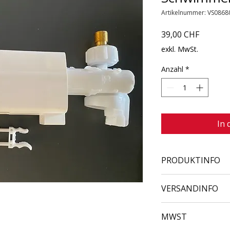
Artikelnummer: VS0868
Preis
39,00 CHF
exkl. MwSt.
Anzahl
*
In
PRODUKTINFO
VS086805 
VERSANDINFO
zzgl. Versandkosten
MWST