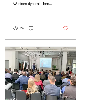
AG einen dynamischen
und spannenden
Austausch über die
Zukunft der...
24
0
17. Mai 2023
∙
1
Min.