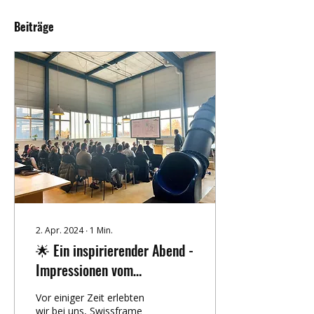
Beiträge
2. Apr. 2024
∙
1
Min.
🌟 Ein inspirierender Abend -
Impressionen vom
Zukunftsdialog 🏡💡
Vor einiger Zeit erlebten
wir bei uns, Swissframe