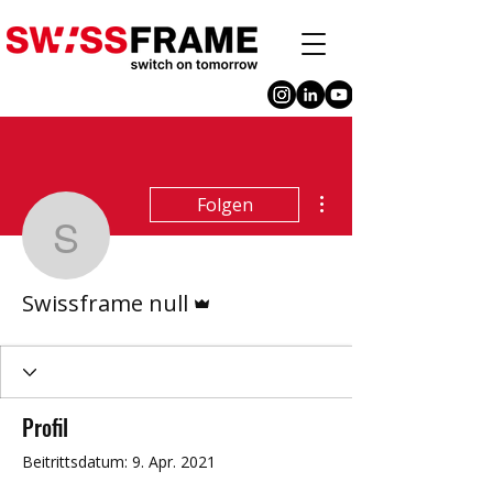
Weitere Optionen
Folgen
Swissframe null
Administrator
Swissframe null
Profil
Beitrittsdatum: 9. Apr. 2021